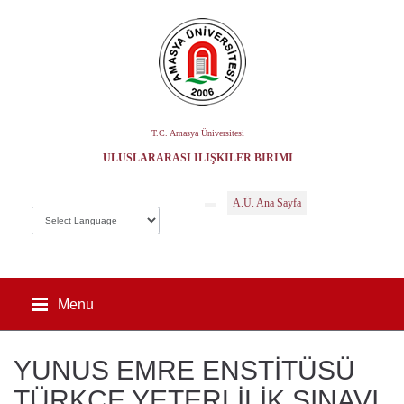
T.C. Amasya Üniversitesi
ULUSLARARASI İLIŞKILER BIRIMI
A.Ü. Ana Sayfa
Menu
YUNUS EMRE ENSTİTÜSÜ
TÜRKÇE YETERLİLİK SINAVI