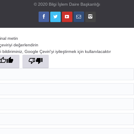
© 2020 Bilgi İşlem Daire Başkanlığı
jinal metin
çeviriyi değerlendirin
 bildiriminiz, Google Çeviri'yi iyileştirmek için kullanılacaktır