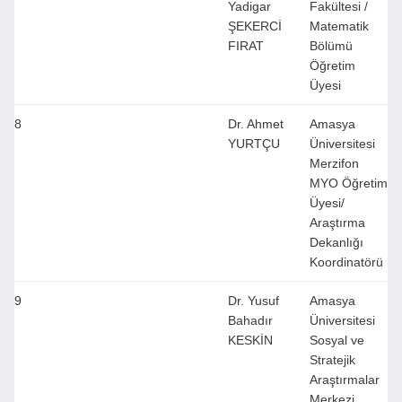
Yadigar
Fakültesi /
ŞEKERCİ
Matematik
FIRAT
Bölümü
Öğretim
Üyesi
8
Dr. Ahmet
Amasya
YURTÇU
Üniversitesi
Merzifon
MYO Öğretim
Üyesi/
Araştırma
Dekanlığı
Koordinatörü
9
Dr. Yusuf
Amasya
Bahadır
Üniversitesi
KESKİN
Sosyal ve
Stratejik
Araştırmalar
Merkezi