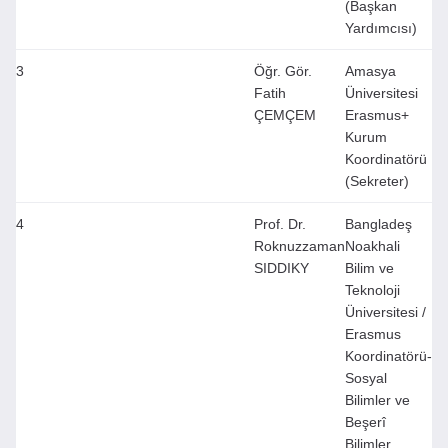
(Başkan
Yardımcısı)
3
Öğr. Gör.
Amasya
Fatih
Üniversitesi
ÇEMÇEM
Erasmus+
Kurum
Koordinatörü
(Sekreter)
4
Prof. Dr.
Bangladeş
Roknuzzaman
Noakhali
SIDDIKY
Bilim ve
Teknoloji
Üniversitesi /
Erasmus
Koordinatörü-
Sosyal
Bilimler ve
Beşerî
Bilimler