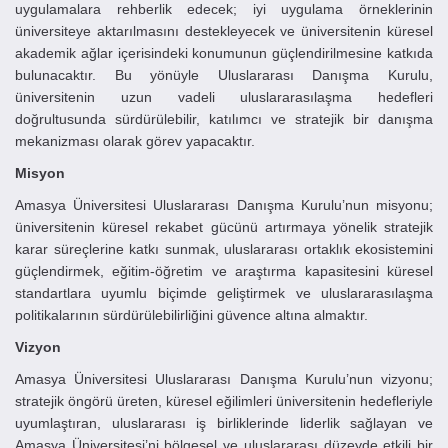
uygulamalara rehberlik edecek; iyi uygulama örneklerinin
üniversiteye aktarılmasını destekleyecek ve üniversitenin küresel
akademik ağlar içerisindeki konumunun güçlendirilmesine katkıda
bulunacaktır. Bu yönüyle Uluslararası Danışma Kurulu,
üniversitenin uzun vadeli uluslararasılaşma hedefleri
doğrultusunda sürdürülebilir, katılımcı ve stratejik bir danışma
mekanizması olarak görev yapacaktır.
Misyon
Amasya Üniversitesi Uluslararası Danışma Kurulu’nun misyonu;
üniversitenin küresel rekabet gücünü artırmaya yönelik stratejik
karar süreçlerine katkı sunmak, uluslararası ortaklık ekosistemini
güçlendirmek, eğitim-öğretim ve araştırma kapasitesini küresel
standartlara uyumlu biçimde geliştirmek ve uluslararasılaşma
politikalarının sürdürülebilirliğini güvence altına almaktır.
Vizyon
Amasya Üniversitesi Uluslararası Danışma Kurulu’nun vizyonu;
stratejik öngörü üreten, küresel eğilimleri üniversitenin hedefleriyle
uyumlaştıran, uluslararası iş birliklerinde liderlik sağlayan ve
Amasya Üniversitesi’ni bölgesel ve uluslararası düzeyde etkili bir