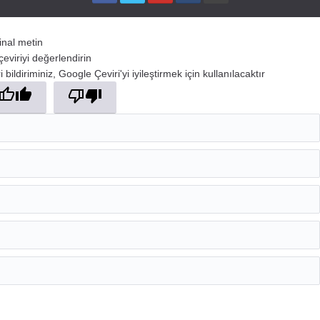
jinal metin
çeviriyi değerlendirin
 bildiriminiz, Google Çeviri'yi iyileştirmek için kullanılacaktır