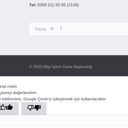
Tel:
0358 211 50 05 (2148)
Paylaş
© 2020 Bilgi İşlem Daire Başkanlığı
jinal metin
çeviriyi değerlendirin
 bildiriminiz, Google Çeviri'yi iyileştirmek için kullanılacaktır