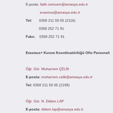
E-posta:
fatih.cemcem@amasya.edu.tr
erasmus@amasya.edu.tr
Tel:
0358 211 50 05 (2116)
0358 252 71 91
Faks:
0358 252 71 91
Erasmus+ Kurum Koordinatörlüğü Ofis Personeli
Öğr. Gör. Muharrem ÇELİK
E-posta:
muharrem.celik@amasya.edu.tr
Tel:
0358 211 50 05 (2199)
Öğr. Gör. N. Didem LAP
E-posta:
didem.lap@amasya.edu.tr